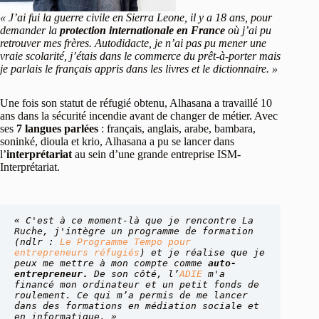
« J’ai fui la guerre civile en Sierra Leone, il y a 18 ans, pour
demander la
protection internationale en France
où j’ai pu
retrouver mes frères. Autodidacte, je n’ai pas pu mener une
vraie scolarité, j’étais dans le commerce du prêt-à-porter mais
je parlais le français appris dans les livres et le dictionnaire. »
Une fois son statut de réfugié obtenu, Alhasana a travaillé 10
ans dans la sécurité incendie avant de changer de métier. Avec
ses
7 langues parlées
: français, anglais, arabe, bambara,
soninké, dioula et krio, Alhasana a pu se lancer dans
l’
interprétariat
au sein d’une grande entreprise ISM-
Interprétariat.
« C'est à ce moment-là que je rencontre La 
Ruche, j'intègre un programme de formation 
(ndlr : 
Le Programme Tempo pour 
entrepreneurs réfugiés
) et je réalise que je 
peux me mettre à mon compte comme 
auto-
entrepreneur.
 De son côté, l’
ADIE
 m'a 
financé mon ordinateur et un petit fonds de 
roulement. Ce qui m’a permis de me lancer 
dans des formations en médiation sociale et 
en informatique. »