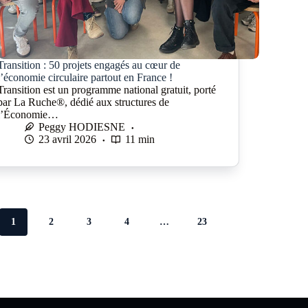
Transition : 50 projets engagés au cœur de
l’économie circulaire partout en France !
Transition est un programme national gratuit, porté
par La Ruche®, dédié aux structures de
l’Économie…
Peggy HODIESNE
23 avril 2026
11 min
1
2
3
4
…
23