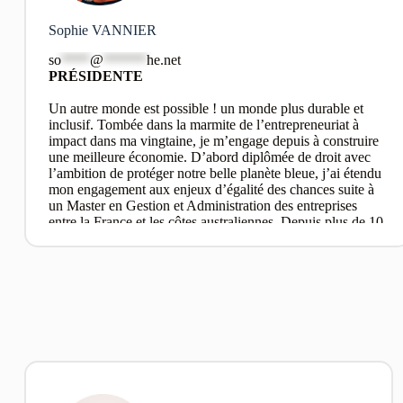
Sophie VANNIER
so
****
@
******
he.net
PRÉSIDENTE
Un autre monde est possible ! un monde plus durable et
inclusif. Tombée dans la marmite de l’entrepreneuriat à
impact dans ma vingtaine, je m’engage depuis à construire
une meilleure économie. D’abord diplômée de droit avec
l’ambition de protéger notre belle planète bleue, j’ai étendu
mon engagement aux enjeux d’égalité des chances suite à
un Master en Gestion et Administration des entreprises
entre la France et les côtes australiennes. Depuis plus de 10
ans, nous démontrons grâce à La Ruche® et l’écosystème
ESS que l’entrepreneuriat peut rimer avec impact et
insertion socioprofessionnelle, à travers des valeurs de
confiance, d’exigence et d’engagement.