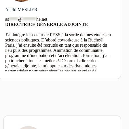
Astrid MESLIER
as
****
@
******
he.net
DIRECTRICE GÉNÉRALE ADJOINTE
J’ai intégré le secteur de l’ESS à la sortie de mes études en
sciences politiques. D’abord coworkeuse à la Ruche®
Paris, j’ai ensuite été recrutée en tant que responsable du
lieu puis des programmes. Animation de communauté,
programme d’incubation et d’accélération, formation, j’ai
pu toucher à tous les métiers ! Désormais directrice
générale adjointe, je m’appuie sur des dynamiques
partenariales pour pérenniser les projets et créer de
nouveaux dispositifs pour répondre au mieux aux enjeux
sociétaux et aux besoins des entrepreneurs.