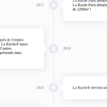
La Ruche Paris démén
2017
La Ruche Paris déména
de 3200m² !
nés de l'emploi
t, La Ruche® lance
d’autres
2019
eprésentés dans
2021
La Ruche® devient un 