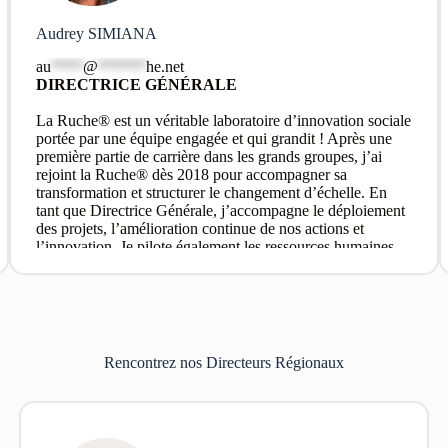
Audrey SIMIANA
au
****
@
******
he.net
DIRECTRICE GÉNÉRALE
La Ruche® est un véritable laboratoire d’innovation sociale
portée par une équipe engagée et qui grandit ! Après une
première partie de carrière dans les grands groupes, j’ai
rejoint la Ruche® dès 2018 pour accompagner sa
transformation et structurer le changement d’échelle. En
tant que Directrice Générale, j’accompagne le déploiement
des projets, l’amélioration continue de nos actions et
l’innovation. Je pilote également les ressources humaines
pour que l’organisation grandisse sereinement, grâce
notamment à un environnement de travail propice à
l’épanouissement. Ambition pour notre projet, écoute et
confiance voilà quelques mots qui définissent mon
quotidien.
Rencontrez nos Directeurs Régionaux