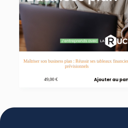
Maîtriser son business plan : Réussir ses tableaux financie
prévisionnels
Ajouter au pan
49,00
€