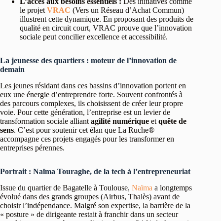
L’accès aux besoins essentiels :
Des initiatives comme
le projet
VRAC
(Vers un Réseau d’Achat Commun)
illustrent cette dynamique. En proposant des produits de
qualité en circuit court, VRAC prouve que l’innovation
sociale peut concilier excellence et accessibilité.
La jeunesse des quartiers : moteur de l’innovation de
demain
Les jeunes résidant dans ces bassins d’innovation portent en
eux une énergie d’entreprendre forte. Souvent confrontés à
des parcours complexes, ils choisissent de créer leur propre
voie. Pour cette génération, l’entreprise est un levier de
transformation sociale alliant
agilité numérique
et
quête de
sens
. C’est pour soutenir cet élan que La Ruche®
accompagne ces projets engagés pour les transformer en
entreprises pérennes.
Portrait : Naïma Touraghe, de la tech à l’entrepreneuriat
Issue du quartier de Bagatelle à Toulouse,
Naïma
a longtemps
évolué dans des grands groupes (Airbus, Thalès) avant de
choisir l’indépendance. Malgré son expertise, la barrière de la
« posture » de dirigeante restait à franchir dans un secteur