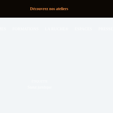
Découvrez nos ateliers
MES
FORMATIONS
LA RUCHE®
ESPACES
PRESSE
ÉTIQUETTE
Statut juridique