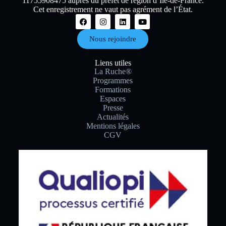
11755908475 auprès du préfet de région d’Île-de-France.
Cet enregistrement ne vaut pas agrément de l’État.
Nous rejoindre
Liens utiles
La Ruche®
Programmes
Formations
Espaces
Presse
Actualités
Mentions légales
CGV