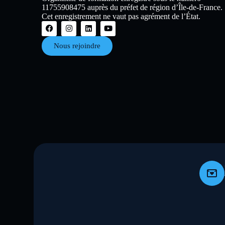
11755908475 auprès du préfet de région d’Île-de-France.
Cet enregistrement ne vaut pas agrément de l’État.
Nous rejoindre