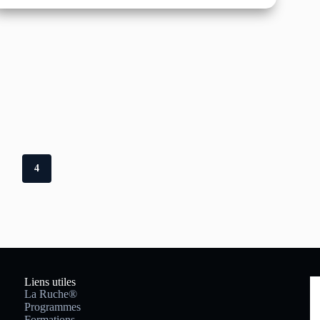
3
4
Liens utiles
La Ruche®
Programmes
Formations