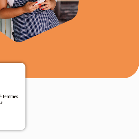
ité femmes-
is