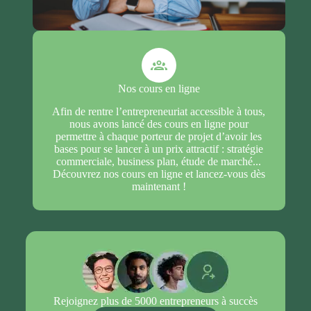
formations sont adaptées aux enjeux des
structures publiques, privées et à impact,
notamment les structures de l'Économie Sociale et
Solidaire.
Nos cours en ligne
Afin de rentre l’entrepreneuriat accessible à tous,
nous avons lancé des cours en ligne pour
permettre à chaque porteur de projet d’avoir les
bases pour se lancer à un prix attractif : stratégie
commerciale, business plan, étude de marché...
Découvrez nos cours en ligne et lancez-vous dès
maintenant !
Rejoignez plus de
5000
entrepreneurs à succès