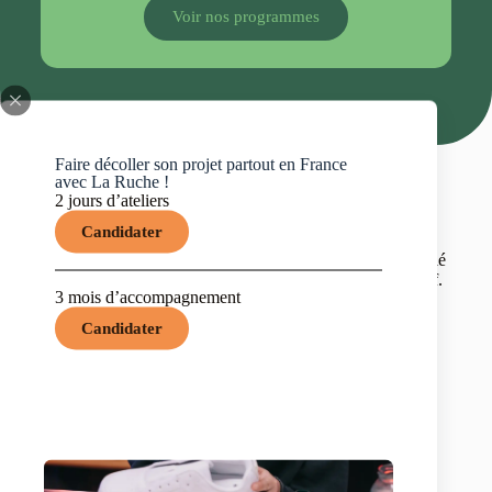
Rejoignez plus de
1000
entrepreneurs à succès
Voir nos programmes
Voir nos formations
Faire décoller son projet partout en France
avec La Ruche !
2 jours d’ateliers
Candidater
Ils nous soutiennent
Nous sommes fiers de collaborer avec un réseau diversifié
de partenaires dédiés à l’entrepreneuriat social et inclusif.
3 mois d’accompagnement
Candidater