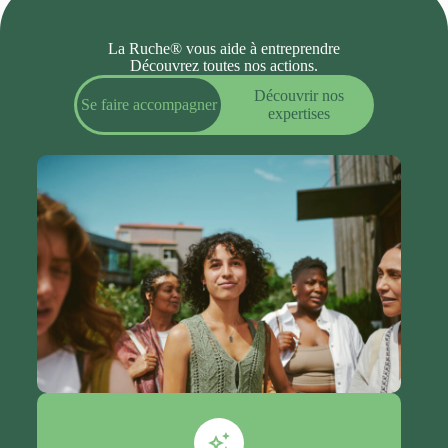
La Ruche® vous aide à entreprendre
Découvrez toutes nos actions.
Découvrir nos
Se faire accompagner
expertises
Sensibilisation & accompagnement à
l’entrepreneuriat
Nous organisons des ateliers courts, bootcamps
de 2 jours et parcours d’accompagnement de
plusieurs mois pour faire découvrir
l’entrepreneuriat et accompagner la création et le
développement de projets à impact, ouverts à tous
les profils.