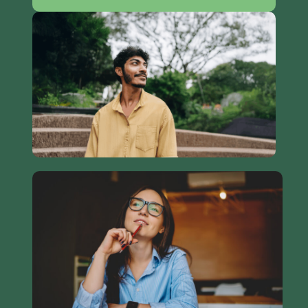
Evénementiel & animation d’écosystèmes
Nous valorisons les initiatives entrepreneuriales
à travers l’organisation de concours, soirées,
salons, et l’animation de tiers-lieux. Nous
intervenons pour dynamiser vos projets et vos
territoires.
Développement
de compétences professionnelles
Nous formons les équipes sur des thématiques
clés : prise de parole en public, management
collaboratif, intelligence collective etc. Nos