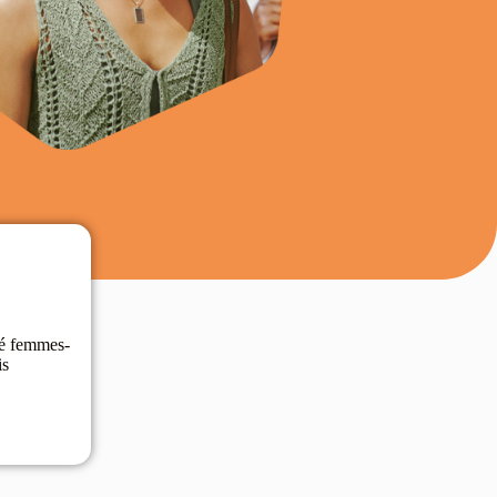
ité femmes-
is