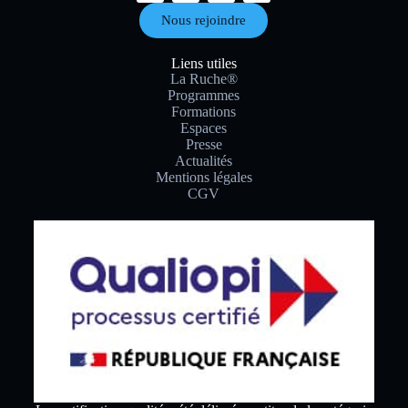
Nous rejoindre
Liens utiles
La Ruche®
Programmes
Formations
Espaces
Presse
Actualités
Mentions légales
CGV