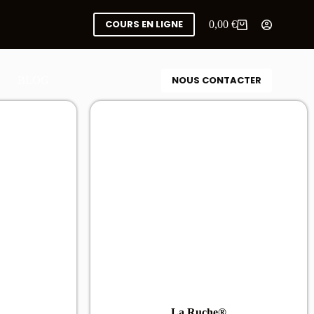
COURS EN LIGNE
0,00
€
NOUS CONTACTER
BLOG
La Ruche®