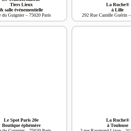
Tiers Lieux
La Ruche®
& salle événementielle
à Lille
e du Guignier – 75020 Paris
292 Rue Camille Guérin –
Le Spot Paris 20e
La Ruche®
Boutique éphémère
à Toulouse
e du Guignier – 75020 Paris
2 rue Raymond Lizop – 31