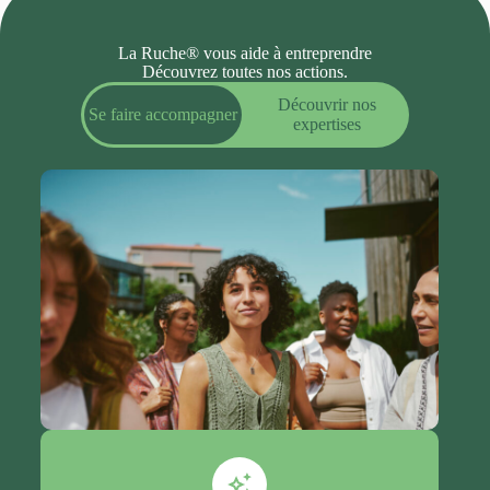
La Ruche® vous aide à entreprendre
Découvrez toutes nos actions.
Découvrir nos
Se faire accompagner
expertises
Sensibilisation & accompagnement à
l’entrepreneuriat
Nous organisons des ateliers courts, bootcamps
de 2 jours et parcours d’accompagnement de
plusieurs mois pour faire découvrir
l’entrepreneuriat et accompagner la création et le
développement de projets à impact, ouverts à tous
les profils.