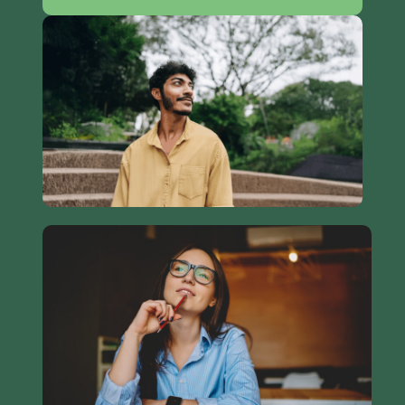
Evénementiel & animation d’écosystèmes
Nous valorisons les initiatives entrepreneuriales
à travers l’organisation de concours, soirées,
salons, et l’animation de tiers-lieux. Nous
intervenons pour dynamiser vos projets et vos
territoires.
Développement
de compétences professionnelles
Nous formons les équipes sur des thématiques
clés : prise de parole en public, management
collaboratif, intelligence collective etc. Nos