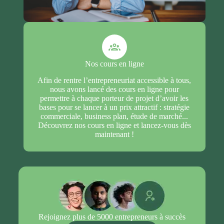
formations sont adaptées aux enjeux des
structures publiques, privées et à impact,
notamment les structures de l'Économie Sociale et
Solidaire.
Nos cours en ligne
Afin de rentre l’entrepreneuriat accessible à tous,
nous avons lancé des cours en ligne pour
permettre à chaque porteur de projet d’avoir les
bases pour se lancer à un prix attractif : stratégie
commerciale, business plan, étude de marché...
Découvrez nos cours en ligne et lancez-vous dès
maintenant !
Rejoignez plus de
5000
entrepreneurs à succès