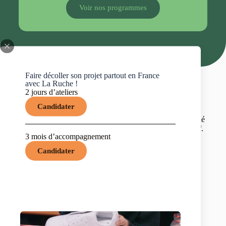
Rejoignez plus de
1000
entrepreneurs à succès
Voir nos programmes
Voir nos formations
Faire décoller son projet partout en France
avec La Ruche !
2 jours d’ateliers
Candidater
Ils nous soutiennent
Nous sommes fiers de collaborer avec un réseau diversifié
de partenaires dédiés à l’entrepreneuriat social et inclusif.
3 mois d’accompagnement
Candidater